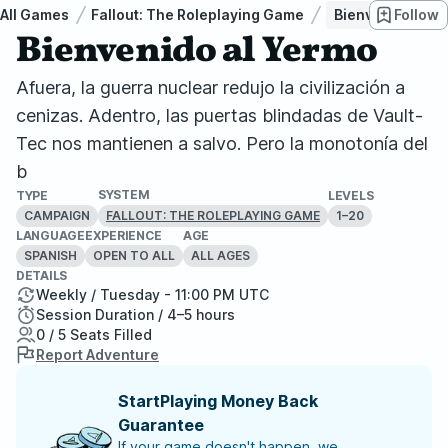
All Games
Fallout: The Roleplaying Game
Bienvenido al Y
Follow
Bienvenido al Yermo
Afuera, la guerra nuclear redujo la civilización a
cenizas. Adentro, las puertas blindadas de Vault-
Tec nos mantienen a salvo. Pero la monotonía del
b
SYSTEM
TYPE
LEVELS
CAMPAIGN
1–20
FALLOUT: THE ROLEPLAYING GAME
LANGUAGE
EXPERIENCE
AGE
SPANISH
OPEN TO ALL
ALL AGES
DETAILS
Weekly / Tuesday - 11:00 PM UTC
Session Duration / 4–5 hours
0 / 5 Seats Filled
Report Adventure
StartPlaying Money Back
Guarantee
If your game doesn't happen, we