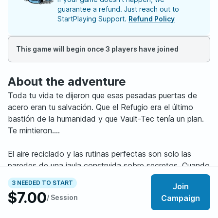
guarantee a refund. Just reach out to
StartPlaying Support.
Refund Policy
This game will begin once 3 players have joined
About the adventure
Toda tu vida te dijeron que esas pesadas puertas de
acero eran tu salvación. Que el Refugio era el último
bastión de la humanidad y que Vault-Tec tenía un plan.
Te mintieron....
El aire reciclado y las rutinas perfectas son solo las
paredes de una jaula construida sobre secretos. Cuando
las cosas empiecen a fallar y descubras lo que
3 NEEDED TO START
Join
realmente esconden los registros del Supervisor, vas a
$7.00
/ Session
Campaign
entender por qué nadie quería que miraras hacia arriba.
Pronto, esa puerta tendrá que abrirse. Y el Yermo que