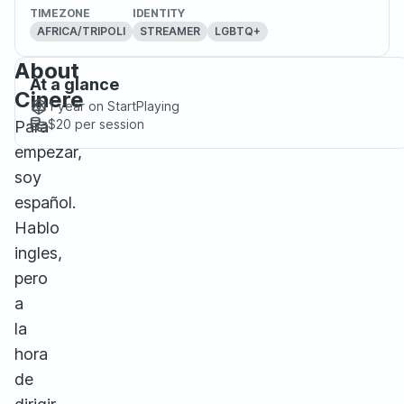
TIMEZONE
IDENTITY
AFRICA/TRIPOLI
STREAMER
LGBTQ+
About
At a glance
Cinere
1 year
on StartPlaying
$20
per session
Para
empezar,
soy
español.
Hablo
ingles,
pero
a
la
hora
de