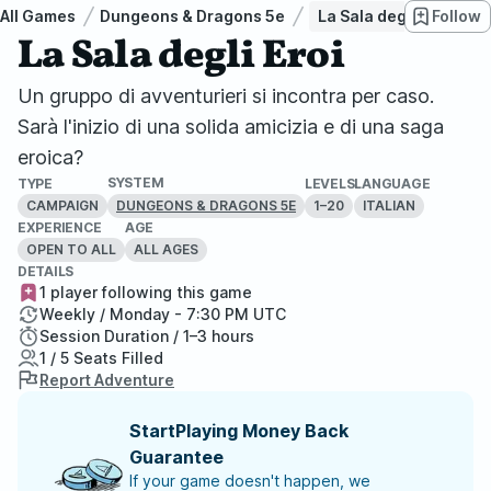
All Games
Dungeons & Dragons 5e
La Sala degli Eroi
Follow
La Sala degli Eroi
Un gruppo di avventurieri si incontra per caso.
Sarà l'inizio di una solida amicizia e di una saga
eroica?
SYSTEM
TYPE
LEVELS
LANGUAGE
CAMPAIGN
1–20
ITALIAN
DUNGEONS & DRAGONS 5E
EXPERIENCE
AGE
OPEN TO ALL
ALL AGES
DETAILS
1 player following this game
Weekly / Monday - 7:30 PM UTC
Session Duration / 1–3 hours
1 / 5 Seats Filled
Report Adventure
StartPlaying Money Back
Guarantee
If your game doesn't happen, we