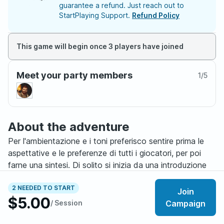
guarantee a refund. Just reach out to
StartPlaying Support.
Refund Policy
This game will begin once 3 players have joined
Meet your party members
1
/
5
About the adventure
Per l'ambientazione e i toni preferisco sentire prima le
aspettative e le preferenze di tutti i giocatori, per poi
farne una sintesi. Di solito si inizia da una introduzione
dei personaggi, alle meccaniche e al mondo di gioco,
specialmente se i partecipanti sono alle prime armi.
2 NEEDED TO START
Join
$5.00
Successivamente cerco di far evolvere la narrazione in
/ Session
Campaign
base alle scelte dei personaggi e di tenere il mondo